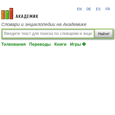
EN
DE
ES
FR
academic.ru
Словари и энциклопедии на Академике
Найти!
Толкования
Переводы
Книги
Игры ⚽