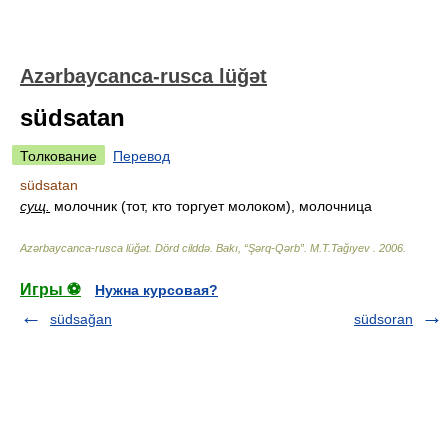
Azərbaycanca-rusca lüğət
südsatan
Толкование
Перевод
südsatan
сущ.
молочник (тот, кто торгует молоком), молочница
Azərbaycanca-rusca lüğət. Dörd cilddə. Bakı, “Şərq-Qərb”
.
M.T.Tağıyev
.
2006
.
Игры ⚽
Нужна курсовая?
südsağan
südsoran