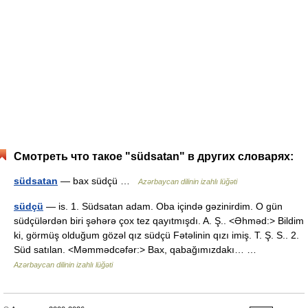
Смотреть что такое "südsatan" в других словарях:
südsatan
— bax südçü …
Azərbaycan dilinin izahlı lüğəti
südçü
— is. 1. Südsatan adam. Oba içində gəzinirdim. O gün
südçülərdən biri şəhərə çox tez qayıtmışdı. A. Ş.. <Əhməd:> Bildim
ki, görmüş olduğum gözəl qız südçü Fətəlinin qızı imiş. T. Ş. S.. 2.
Süd satılan. <Məmmədcəfər:> Bax, qabağımızdakı… …
Azərbaycan dilinin izahlı lüğəti